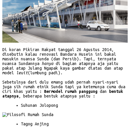
Di koran Pikiran Rakyat tanggal 26 Agustus 2014,
disebutin kalau renovasi Bandara Husein ini bakal
masukin nuansa Sunda (dan Persib). Tapi, ternyata
nuansa Sundannya
hanya
di bagian atapnya aja yaitu
pakai atap Julang Ngapak kaya gambar diatas dan atap
model
leuit
(lumbung padi).
Sebetulnya dari dulu emang udah pernah nyari-nyari
juga sih rumah etnik Sunda tapi ya ketemunya cuma dua
ciri khas yaitu :
Bermodel rumah panggung
dan
bentuk
atapnya
, beberapa bentuk atapnya yaitu :
Suhunan Jolopong
Tagog Anjing