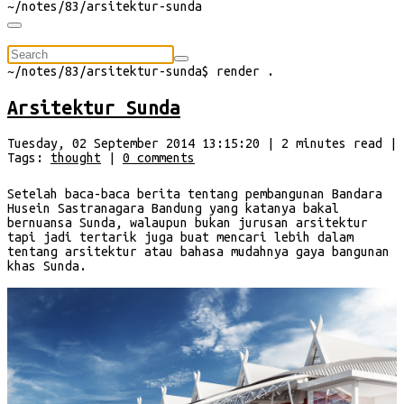
~/
notes/83/arsitektur-sunda
⠀
~/
notes/83/arsitektur-sunda
$
render
.
Arsitektur Sunda
Tuesday, 02 September 2014 13:15:20
|
2
minutes
read
|
Tags:
thought
|
0
comments
Setelah baca-baca berita tentang pembangunan Bandara
Husein Sastranagara Bandung yang katanya bakal
bernuansa Sunda, walaupun bukan jurusan arsitektur
tapi jadi tertarik juga buat mencari lebih dalam
tentang arsitektur atau bahasa mudahnya gaya bangunan
khas Sunda.