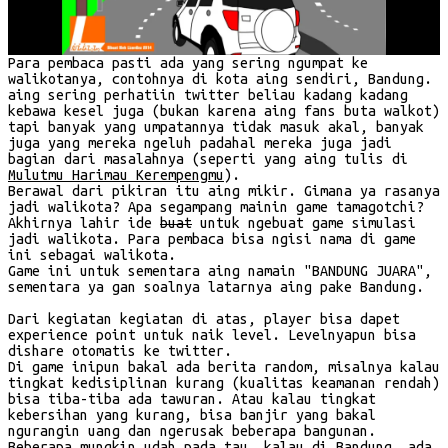
Para pembaca pasti ada yang sering ngumpat ke
walikotanya, contohnya di kota aing sendiri, Bandung.
aing sering perhatiin twitter beliau kadang kadang
kebawa kesel juga (bukan karena aing fans buta walkot)
tapi banyak yang umpatannya tidak masuk akal, banyak
juga yang mereka ngeluh padahal mereka juga jadi
bagian dari masalahnya (seperti yang aing tulis di
Mulutmu Harimau Kerempengmu
).
Berawal dari pikiran itu aing mikir. Gimana ya rasanya
jadi walikota? Apa segampang mainin game tamagotchi?
Akhirnya lahir ide
buat
untuk ngebuat game simulasi
jadi walikota. Para pembaca bisa ngisi nama di game
ini sebagai walikota.
Game ini untuk sementara aing namain "BANDUNG JUARA",
sementara ya gan soalnya latarnya aing pake Bandung.
Dari kegiatan kegiatan di atas, player bisa dapet
experience point untuk naik level. Levelnyapun bisa
dishare otomatis ke twitter.
Di game inipun bakal ada berita random, misalnya kalau
tingkat kedisiplinan kurang (kualitas keamanan rendah)
bisa tiba-tiba ada tawuran. Atau kalau tingkat
kebersihan yang kurang, bisa banjir yang bakal
ngurangin uang dan ngerusak beberapa bangunan.
Beberapa mungkin udah pada tau, kalau di Bandung, ada