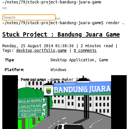
~/
notes/79/stuck-project-bandung-juara-game
⠀
~/
notes/79/stuck-project-bandung-juara-game
$
render
.
Stuck Project : Bandung Juara Game
Monday, 25 August 2014 01:38:36
|
2
minutes
read
|
Tags:
desktop
,
portfolio
,
game
|
0
comments
Tipe
Desktop Application, Game
Platform
Windows
Bahasa Pemrograman
Game Maker Studio