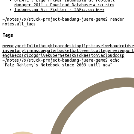
UPDATE : Liga Primer Indonesia di Football
Manager 2011 + Download Database
14.721
hits
Indonesian Air Fighter - IAF
14.683
hits
~/
notes/79/stuck-project-bandung-juara-game
$
render
notes
.
all_tags
Tags
memory
portfolio
thought
game
desktop
tips
travel
web
android
se
inventory
timnas
computer
basketball
event
college
review
port
engine
css
cicd
gdrive
kubernetes
k8s
cka
estonia
cloud
ccsp
~/
notes/79/stuck-project-bandung-juara-game
$
echo
"
Faiz Rahiemy's Notebook since 2009 until now
"