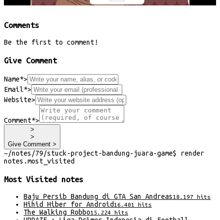
Comments
Be the first to comment!
Give Comment
Name*
>
Email*
>
Website
>
Comment*
>
>
>
Give Comment >
~/
notes/79/stuck-project-bandung-juara-game
$
render
notes
.
most_visited
Most Visited
notes
Baju Persib Bandung di GTA San Andreas
18.197
hits
Hihid Hiber for Android
16.401
hits
The Walking Robbo
15.224
hits