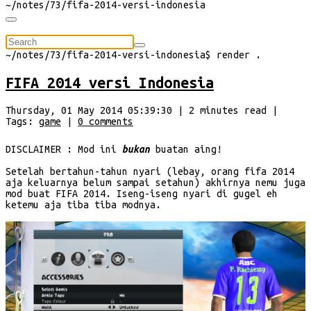
~/
notes/73/fifa-2014-versi-indonesia
⠀
~/
notes/73/fifa-2014-versi-indonesia
$
render
.
FIFA 2014 versi Indonesia
Thursday, 01 May 2014 05:39:30
|
2
minutes
read
|
Tags:
game
|
0
comments
DISCLAIMER : Mod ini
bukan
buatan aing!
Setelah bertahun-tahun nyari (lebay, orang fifa 2014
aja keluarnya belum sampai setahun) akhirnya nemu juga
mod buat FIFA 2014. Iseng-iseng nyari di gugel eh
ketemu aja tiba tiba modnya.