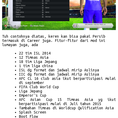
Tuh contohnya diatas, keren kan bisa pakai Persib
termasuk di Career juga. Fitur-fitur dari mod ini
lumayan juga, ada
22 tim ISL 2014
12 Timnas Asia
18 tim Liga Jepang
1 tim liga china
ISL dg format dan jadwal mirip Aslinya
IIC dg format dan jadwal mirip Aslinya
AFC CL 16 club asia ikut berpartisipasi mulai
di september
FIFA Club World Cup
Liga Jepang
Emperor's Cup
AFC Asian Cup 15 Timnas Asia yg ikut
berpartisipasi mulai di Juli tahun 2015
Tambahan Timnas di Worldcup Qulification Asia
Splash Screen
Boot Flow