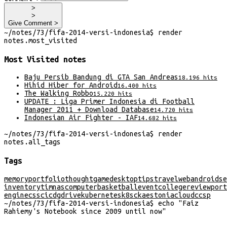
>
>
Give Comment >
~/
notes/73/fifa-2014-versi-indonesia
$
render
notes
.
most_visited
Most Visited
notes
Baju Persib Bandung di GTA San Andreas
18.196
hits
Hihid Hiber for Android
16.400
hits
The Walking Robbo
15.220
hits
UPDATE : Liga Primer Indonesia di Football
Manager 2011 + Download Database
14.720
hits
Indonesian Air Fighter - IAF
14.682
hits
~/
notes/73/fifa-2014-versi-indonesia
$
render
notes
.
all_tags
Tags
memory
portfolio
thought
game
desktop
tips
travel
web
android
se
inventory
timnas
computer
basketball
event
college
review
port
engine
css
cicd
gdrive
kubernetes
k8s
cka
estonia
cloud
ccsp
~/
notes/73/fifa-2014-versi-indonesia
$
echo "
Faiz
Rahiemy's Notebook since 2009 until now
"