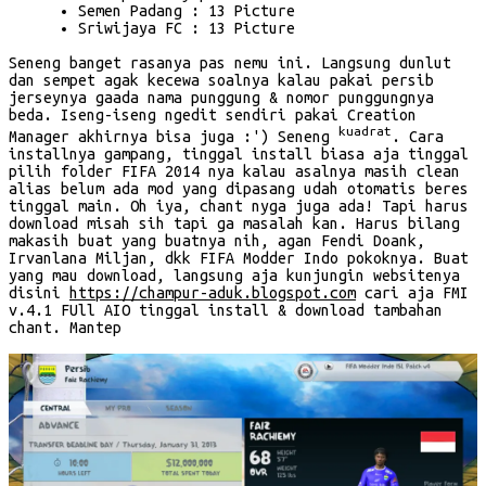
Semen Padang : 13 Picture
Sriwijaya FC : 13 Picture
Seneng banget rasanya pas nemu ini. Langsung dunlut
dan sempet agak kecewa soalnya kalau pakai persib
jerseynya gaada nama punggung & nomor punggungnya
beda. Iseng-iseng ngedit sendiri pakai Creation
kuadrat
Manager akhirnya bisa juga :') Seneng
. Cara
installnya gampang, tinggal install biasa aja tinggal
pilih folder FIFA 2014 nya kalau asalnya masih clean
alias belum ada mod yang dipasang udah otomatis beres
tinggal main. Oh iya, chant nyga juga ada! Tapi harus
download misah sih tapi ga masalah kan. Harus bilang
makasih buat yang buatnya nih, agan Fendi Doank,
Irvanlana Miljan, dkk FIFA Modder Indo pokoknya. Buat
yang mau download, langsung aja kunjungin websitenya
disini
https://champur-aduk.blogspot.com
cari aja FMI
v.4.1 FUll AIO tinggal install & download tambahan
chant. Mantep