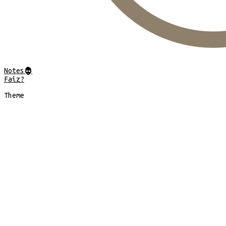
Notes
@
Faiz?
Theme