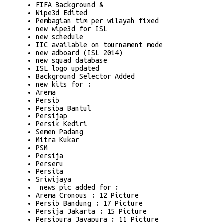
FIFA Background &
Wipe3d Edited
Pembagian tim per wilayah fixed
new wipe3d for ISL
new schedule
IIC available on tournament mode
new adboard (ISL 2014)
new squad database
ISL logo updated
Background Selector Added
new kits for :
Arema
Persib
Persiba Bantul
Persijap
Persik Kediri
Semen Padang
Mitra Kukar
PSM
Persija
Perseru
Persita
Sriwijaya
news pic added for :
Arema Cronous : 12 Picture
Persib Bandung : 17 Picture
Persija Jakarta : 15 Picture
Persipura Jayapura : 11 Picture