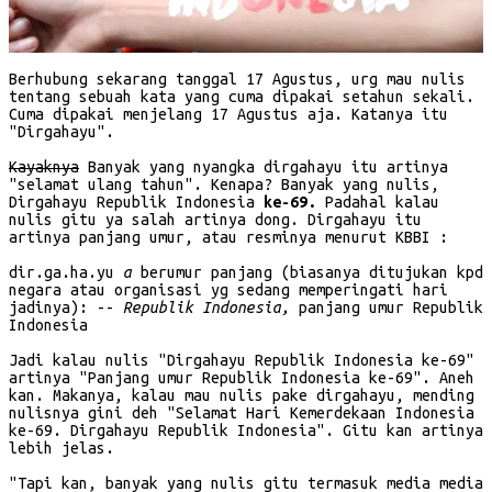
Berhubung sekarang tanggal 17 Agustus, urg mau nulis
tentang sebuah kata yang cuma dipakai setahun sekali.
Cuma dipakai menjelang 17 Agustus aja. Katanya itu
"Dirgahayu".
Kayaknya
Banyak yang nyangka dirgahayu itu artinya
"selamat ulang tahun". Kenapa? Banyak yang nulis,
Dirgahayu Republik Indonesia
ke-69.
Padahal kalau
nulis gitu ya salah artinya dong. Dirgahayu itu
artinya panjang umur, atau resminya menurut KBBI :
dir.ga.ha.yu
a
berumur panjang (biasanya ditujukan kpd
negara atau organisasi yg sedang memperingati hari
jadinya): --
Republik Indonesia,
panjang umur Republik
Indonesia
Jadi kalau nulis "Dirgahayu Republik Indonesia ke-69"
artinya "Panjang umur Republik Indonesia ke-69". Aneh
kan. Makanya, kalau mau nulis pake dirgahayu, mending
nulisnya gini deh "Selamat Hari Kemerdekaan Indonesia
ke-69. Dirgahayu Republik Indonesia". Gitu kan artinya
lebih jelas.
"Tapi kan, banyak yang nulis gitu termasuk media media