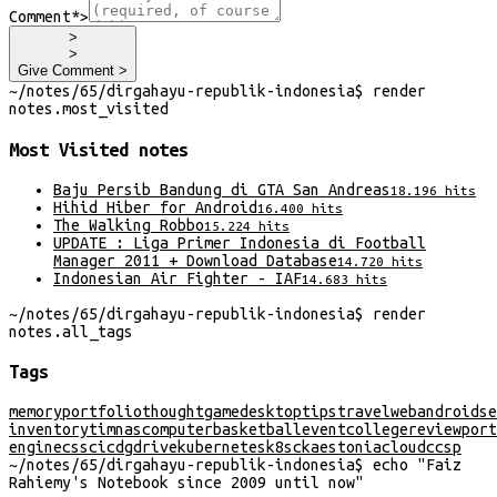
Comment*
>
>
>
Give Comment >
~/
notes/65/dirgahayu-republik-indonesia
$
render
notes
.
most_visited
Most Visited
notes
Baju Persib Bandung di GTA San Andreas
18.196
hits
Hihid Hiber for Android
16.400
hits
The Walking Robbo
15.224
hits
UPDATE : Liga Primer Indonesia di Football
Manager 2011 + Download Database
14.720
hits
Indonesian Air Fighter - IAF
14.683
hits
~/
notes/65/dirgahayu-republik-indonesia
$
render
notes
.
all_tags
Tags
memory
portfolio
thought
game
desktop
tips
travel
web
android
se
inventory
timnas
computer
basketball
event
college
review
port
engine
css
cicd
gdrive
kubernetes
k8s
cka
estonia
cloud
ccsp
~/
notes/65/dirgahayu-republik-indonesia
$
echo "
Faiz
Rahiemy's Notebook since 2009 until now
"