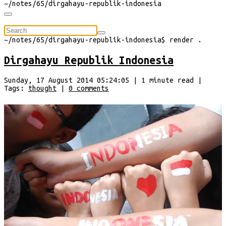
~/
notes/65/dirgahayu-republik-indonesia
⠀
~/
notes/65/dirgahayu-republik-indonesia
$
render
.
Dirgahayu Republik Indonesia
Sunday, 17 August 2014 05:24:05
|
1
minute
read
|
Tags:
thought
|
0
comments