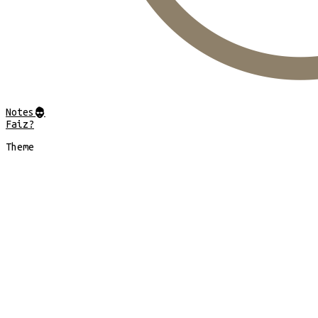
Notes
@
Faiz?
Theme