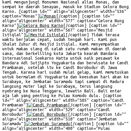
kami mengunjungi Monumen Nasional alias Monas, dan
sempat ke daerah Senayan, masuk ke Stadion Gelora Bung
Karno. [caption id="" align="aligncenter" width="536"
caption="Monas"]
[/caption] [caption id=""
align="aligncenter" width="577" caption="Gelora Bung
Karno"]
[/caption] [caption id=""
align="aligncenter" width="567" caption="Mesjid
Istiqlal"]
[/caption] Tidak terasa
waktu berjalan cepat, sudah tengah hari. Kami pun
Shalat Zuhur di Mesjid Istiqlal. Kami menyempatkan
untuk makan siang di salah satu rumah makan di daerah
sana, dan berkeliling kota Jakarta kearah Bandara
Internasional Soekarno Hatta untuk naik pesawat ke
Bandara Adi Sutjipto Yogyakarta dan berwisata ke Candi
Prambanan, setelah itu ke Candi Borobudur di Jawa
Tengah. Karena hari sudah mulai gelap, kami memutuskan
untuk bermalam di Yogyakarta dan keesokan hari akan ke
Surabaya, ke Jembatan Suramadu tapi sampai di Madura
langsung muter lagi ke Surabaya, terus langsung
nyebrang ke Nusa Tenggara, lewatin Bali. Bali entar
aja lah yang penting ke Pulau Komodo dulu. [caption
id="" align="aligncenter" width="505" caption="Candi
Prambanan"]
[/caption] [caption id=""
align="aligncenter" width="529" caption="Candi
Borobudur"]
[/caption] [caption id=""
align="aligncenter" width="510" caption="Jembatan
Suramadu"]
[/caption] [caption id=""
align="aligncenter" width="400" caption="Pulau