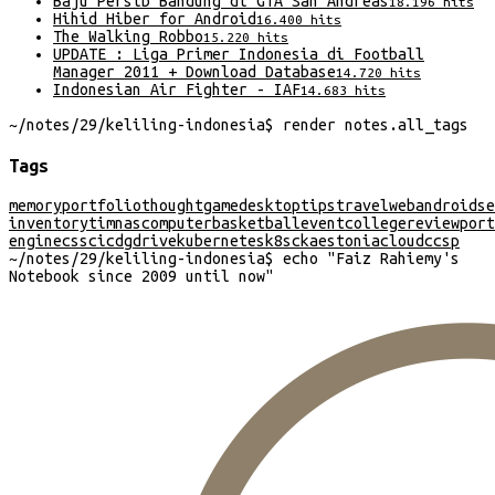
Baju Persib Bandung di GTA San Andreas
18.196
hits
Hihid Hiber for Android
16.400
hits
The Walking Robbo
15.220
hits
UPDATE : Liga Primer Indonesia di Football
Manager 2011 + Download Database
14.720
hits
Indonesian Air Fighter - IAF
14.683
hits
~/
notes/29/keliling-indonesia
$
render
notes
.
all_tags
Tags
memory
portfolio
thought
game
desktop
tips
travel
web
android
se
inventory
timnas
computer
basketball
event
college
review
port
engine
css
cicd
gdrive
kubernetes
k8s
cka
estonia
cloud
ccsp
~/
notes/29/keliling-indonesia
$
echo "
Faiz Rahiemy's
Notebook since 2009 until now
"