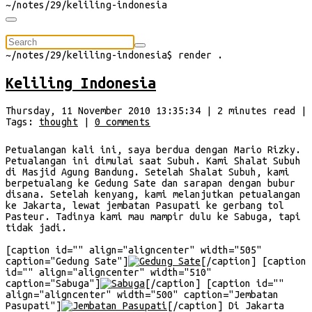
~/
notes/29/keliling-indonesia
⠀
~/
notes/29/keliling-indonesia
$
render
.
Keliling Indonesia
Thursday, 11 November 2010 13:35:34
|
2
minutes
read
|
Tags:
thought
|
0
comments
Petualangan kali ini, saya berdua dengan Mario Rizky.
Petualangan ini dimulai saat Subuh. Kami Shalat Subuh
di Masjid Agung Bandung. Setelah Shalat Subuh, kami
berpetualang ke Gedung Sate dan sarapan dengan bubur
disana. Setelah kenyang, kami melanjutkan petualangan
ke Jakarta, lewat jembatan Pasupati ke gerbang tol
Pasteur. Tadinya kami mau mampir dulu ke Sabuga, tapi
tidak jadi.
[caption id="" align="aligncenter" width="505"
caption="Gedung Sate"]
[/caption] [caption
id="" align="aligncenter" width="510"
caption="Sabuga"]
[/caption] [caption id=""
align="aligncenter" width="500" caption="Jembatan
Pasupati"]
[/caption] Di Jakarta